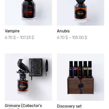
Vampire
Anubis
Діапазон
Діапазон
6.70
$
–
107.23
$
6.70
$
–
105.00
$
цін:
цін:
від
від
300.00 ₴
300.00 ₴
до
до
4800.00 ₴
4700.00 ₴
Grimoire (Collector’s
Discovery set