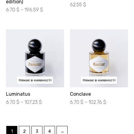
edition)
62.55
$
Діапазон
6.70
$
–
196.59
$
цін:
від
300.00 ₴
до
8800.00 ₴
Немає в наявності
Немає в наявності
Luminatus
Conclave
Діапазон
Діапазон
6.70
$
–
107.23
$
6.70
$
–
102.76
$
цін:
цін:
від
від
300.00 ₴
300.00 ₴
до
до
1
2
3
4
→
4800.00 ₴
4600.00 ₴