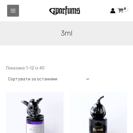
Перейти
до
вмісту
3ml
Сортовано
Показано 1–12 із 40
за
останнім