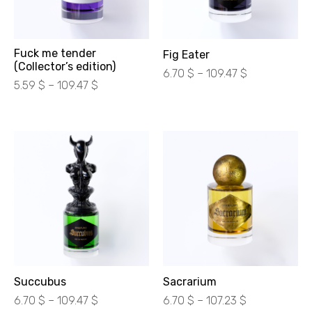
Fuck me tender
Fig Eater
(Collector’s edition)
Діапазон
6.70
$
–
109.47
$
Діапазон
5.59
$
–
109.47
$
цін:
цін:
від
від
300.00 ₴
250.00 ₴
до
до
4900.00 ₴
4900.00 ₴
Succubus
Sacrarium
Діапазон
Діапазон
6.70
$
–
109.47
$
6.70
$
–
107.23
$