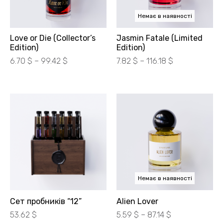
Немає в наявності
Love or Die (Collector’s
Jasmin Fatale (Limited
Edition)
Edition)
Діапазон
Діапазон
6.70
$
–
99.42
$
7.82
$
–
116.18
$
цін:
цін:
від
від
300.00 ₴
350.00 ₴
до
до
4450.00 ₴
5200.00 ₴
Немає в наявності
Сет пробників “12”
Alien Lover
Діапазон
53.62
$
5.59
$
–
87.14
$