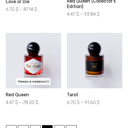
Red Queen (Collector’s
Love or Die
Edition)
Діапазон
6.70
$
–
87.14
$
Діапазон
4.47
$
–
93.84
$
цін:
цін:
від
від
300.00 ₴
200.00 ₴
до
до
3900.00 ₴
4200.00 ₴
Немає в наявності
Red Queen
Tarot
Діапазон
Діапазон
4.47
$
–
78.20
$
6.70
$
–
91.60
$
цін:
цін:
від
від
200.00 ₴
300.00 ₴
до
до