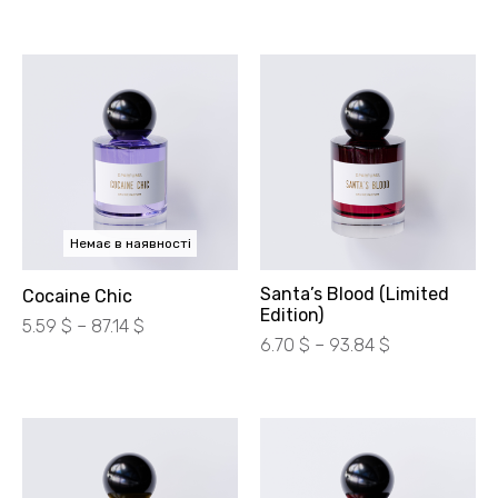
цін:
від
250.00 ₴
до
3900.00 ₴
Немає в наявності
Santa’s Blood (Limited
Cocaine Chic
Edition)
Діапазон
5.59
$
–
87.14
$
Діапазон
6.70
$
–
93.84
$
цін:
цін:
від
від
250.00 ₴
300.00 ₴
до
до
3900.00 ₴
4200.00 ₴