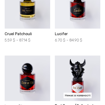
Cruel Patchouli
Lucifer
Діапазон
Діапазон
5.59
$
–
87.14
$
6.70
$
–
84.90
$
цін:
цін:
від
від
250.00 ₴
300.00 ₴
до
до
3900.00 ₴
3800.00 ₴
Немає в наявності