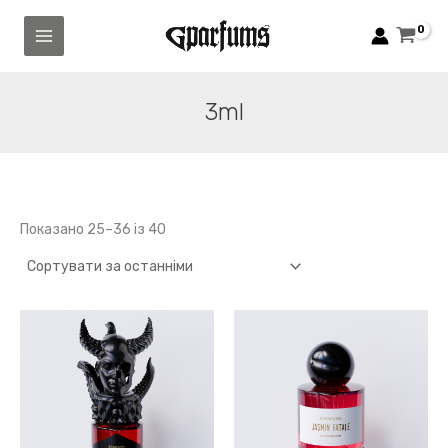
Перейти
до
вмісту
3ml
Сортовано
Показано 25–36 із 40
за
останнім